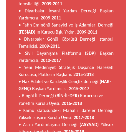
temsilciliği.
2009-2011
• Diyarbakır İnsani Yardım Derneği Başkan
Yardımcısı.
2009-2011
• Fatih Eminönü Sanayici ve iş Adamları Derneği
(FESİAD)
’ın Kurucu Bşk. Yrdm.
2009-2011
• Diyarbakır Gönül Köprüsü Derneği İstanbul
Temsilcisi.
2009-2011
• Sivil Dayanışma Platformu
(SDP)
Başkan
Yardımcısı.
2010-2017
• Yeni Medeniyet Stratejik Düşünce Hareketi
Kurucusu, Platform Başkanı.
2015-2018
• Hak Adalet ve Kardeşlik Gençlik derneği
(HAK-
GENÇ)
Başkan Yardımcısı.
2015-2017
.
Bingöl İl Derneği
(BİN-İL-DER)
Kurucusu ve
Yönetim Kurulu Üyesi.
2016-2018
• Kamu statüsündeki Mahalli İdareler Derneği
Yüksek İstişare Kurulu Üyesi.
2017-2018
• Asrın Yardımlaşma Derneği
(ASYAAD)
Yüksek
istişare kurulu başkanı.
2015-2019