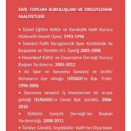
SİVİL TOPLUM KURULUŞLARI VE ÖRGÜTLENME
FAALİYETLERİ
• Davet Eğitim kültür ve Kardeşlik Vakfı Kurucu
Mütevelli Heyeti Üyesi.
1993-1996
• İstanbul Fatih Karagümrük Spor Kulübünde As
Başkanlık ve Yönetim Krl. Üyeliğ
2005-2008
• Hasankeyf Kültür ve Dayanışma Derneği Kurucu
Başkan Yardımcısı.
2005-2011
• Av Spor ve Savunma Sanayisi ve üretici
firmaların üye olduğu (
SİSİAD)
’ın Bşk. Yrdm.
1996-2006
• Savunma sanayisi iş insanlarının bir araya
geldiği (
SUSASD)
’ın Genel Bşk. yürüttü.
2006-
2010
• Kültürlü Gençlik Derneği’nin Başkan
Yardımcılığı.
2008-2011
• Türkiye Gönüllü Teşekküller Vakfı’nın Diyarbakır