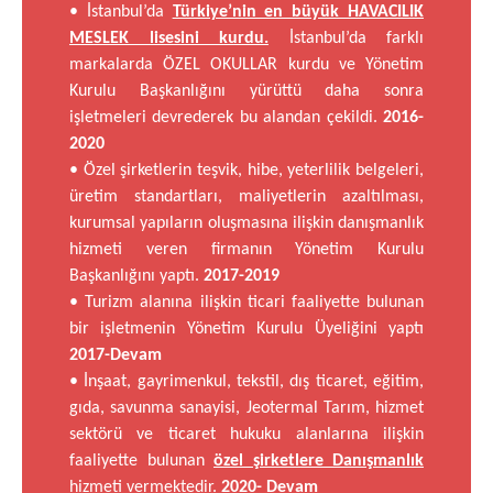
• İstanbul’da
Türkiye’nin en büyük HAVACILIK
MESLEK lisesini kurdu.
İstanbul’da farklı
markalarda ÖZEL OKULLAR kurdu ve Yönetim
Kurulu Başkanlığını yürüttü daha sonra
işletmeleri devrederek bu alandan çekildi.
2016-
2020
• Özel şirketlerin teşvik, hibe, yeterlilik belgeleri,
üretim standartları, maliyetlerin azaltılması,
kurumsal yapıların oluşmasına ilişkin danışmanlık
hizmeti veren firmanın Yönetim Kurulu
Başkanlığını yaptı.
2017-2019
• Turizm alanına ilişkin ticari faaliyette bulunan
bir işletmenin Yönetim Kurulu Üyeliğini yaptı
2017-Devam
• İnşaat, gayrimenkul, tekstil, dış ticaret, eğitim,
gıda, savunma sanayisi, Jeotermal Tarım, hizmet
sektörü ve ticaret hukuku alanlarına ilişkin
faaliyette bulunan
özel şirketlere Danışmanlık
hizmeti vermektedir.
2020- Devam