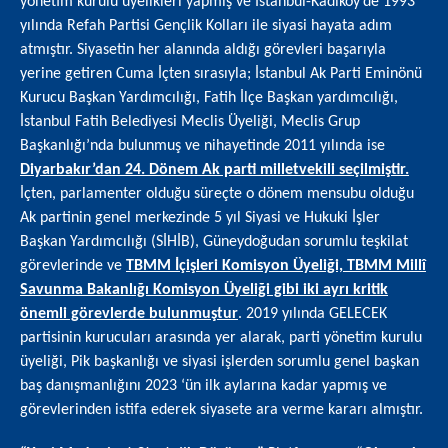
yönetim kurulu üyelikleri yapmış ve İstanbul-Kadıköy’de 1993
yılında Refah Partisi Gençlik Kolları ile siyasi hayata adım
atmıştır. Siyasetin her alanında aldığı görevleri başarıyla
yerine getiren Cuma İçten sırasıyla; İstanbul Ak Parti Eminönü
Kurucu Başkan Yardımcılığı, Fatih İlçe Başkan yardımcılığı,
İstanbul Fatih Belediyesi Meclis Üyeliği, Meclis Grup
Başkanlığı’nda bulunmuş ve nihayetinde 2011 yılında ise
Diyarbakır’dan 24. Dönem Ak parti milletvekili seçilmiştir.
İçten, parlamenter olduğu süreçte o dönem mensubu olduğu
Ak partinin genel merkezinde 5 yıl Siyasi ve Hukuki İşler
Başkan Yardımcılığı (SİHİB), Güneydoğudan sorumlu teşkilat
görevlerinde ve
TBMM İçişleri Komisyon Üyeliği, TBMM Millî
Savunma Bakanlığı Komisyon Üyeliği gibi iki ayrı kritik
önemli görevlerde bulunmuştur
. 2019 yılında GELECEK
partisinin kurucuları arasında yer alarak, parti yönetim kurulu
üyeliği, Pik başkanlığı ve siyasi işlerden sorumlu genel başkan
baş danışmanlığını 2023 ‘ün ilk aylarına kadar yapmış ve
görevlerinden istifa ederek siyasete ara verme kararı almıştır.