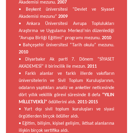
Akademisi mezunu.
2007
• Beykent üniversitesi “Devlet ve Siyaset
Akademisi mezunu”
2009
• Ankara Üniversitesi Avrupa Toplulukları
Araştırma ve Uygulama Merkezi’nin düzenlediği
“Avrupa Birliği Eğitimi” programı mezunu.
2010
• Bahçeşehir üniversitesi “Tarih okulu” mezunu.
2010
• Diyarbakır Ak parti 7. Dönem “SİYASET
AKADEMESİ” il birincilik ile mezun.
2011
• Farklı alanlar ve farklı illerde vakıfların
üniversitelerin ve Sivil Toplum Kuruluşlarının,
odaların yaptıkları analiz ve anketler neticesinde
dört yıllık vekillik görevi süresinde 8 defa
“YILIN
MİLLETVEKİLİ”
ödüllerini aldı.
2011-2015
• Yurt dışı sivil toplum kuruluşları ve siyasi
örgütlerden birçok ödüller aldı.
• Eğitim, bilişim, kişisel gelişim, iktisat alanlarına
ilişkin birçok sertifika aldı.