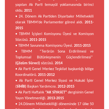
yapılan Ak Parti temayül yoklamasında birinci
oldu.
2011
• 24. Dönem Ak Partiden Diyarbakır Milletvekili
olarak TBMM’de Parlamenter görevi aldı.
2011-
2015
• TBMM İçişleri Komisyonu Üyesi ve Komisyon
Sözcüsü.
2011-2015
• TBMM Savunma Komisyonu Üyesi.
2011-2015
• TBMM “Terörün Sona Erdirilmesi ve
Toplumsal Bütünleşmenin Güçlendirilmesi”
(Çözüm Süreci)
sözcüsü.
2014
• Ak Parti Genel Merkez Teşkilat başkanlığı bölge
Koordinatörü.
2011-2012
• Ak Parti Genel Merkez Siyasi ve Hukuki İşler
(
SİHİB)
Başkan Yardımcısı.
2012-2015
• Ak Parti Haftalık
“AK SİYASET”
dergisinin Genel
Yayın Yönetmenliği.
2013-2015
• 24.Dönem Milletvekilliği döneminde 17 ülke 50