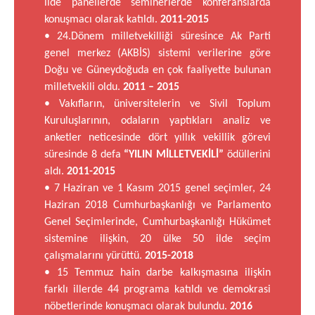
ilde panellerde seminerlerde konferanslarda
konuşmacı olarak katıldı.
2011-2015
• 24.Dönem milletvekilliği süresince Ak Parti
genel merkez (AKBİS) sistemi verilerine göre
Doğu ve Güneydoğuda en çok faaliyette bulunan
milletvekili oldu.
2011 – 2015
• Vakıfların, üniversitelerin ve Sivil Toplum
Kuruluşlarının, odaların yaptıkları analiz ve
anketler neticesinde dört yıllık vekillik görevi
süresinde 8 defa
“YILIN MİLLETVEKİLİ”
ödüllerini
aldı.
2011-2015
• 7 Haziran ve 1 Kasım 2015 genel seçimler, 24
Haziran 2018 Cumhurbaşkanlığı ve Parlamento
Genel Seçimlerinde, Cumhurbaşkanlığı Hükümet
sistemine ilişkin, 20 ülke 50 ilde seçim
çalışmalarını yürüttü.
2015-2018
• 15 Temmuz hain darbe kalkışmasına ilişkin
farklı illerde 44 programa katıldı ve demokrasi
nöbetlerinde konuşmacı olarak bulundu.
2016