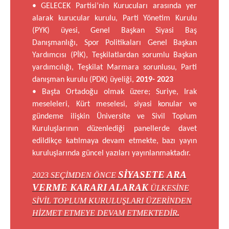
• GELECEK Partisi’nin Kurucuları arasında yer
alarak kurucular kurulu, Parti Yönetim Kurulu
(PYK) üyesi, Genel Başkan Siyasi Baş
Danışmanlığı, Spor Politikaları Genel Başkan
Yardımcısı (PİK), Teşkilatlardan sorumlu Başkan
yardımcılığı, Teşkilat Marmara sorunlusu, Parti
danışman kurulu (PDK) üyeliği,
2019- 2023
• Başta Ortadoğu olmak üzere; Suriye, Irak
meseleleri, Kürt meselesi, siyasi konular ve
gündeme ilişkin Üniversite ve Sivil Toplum
Kuruluşlarının düzenlediği panellerde davet
edildikçe katılmaya devam etmekte, bazı yayın
kuruluşlarında güncel yazıları yayınlanmaktadır.
SİYASETE ARA
2023 SEÇİMDEN ÖNCE
VERME KARARI ALARAK
ÜLKESİNE
SİVİL TOPLUM KURULUŞLARI ÜZERİNDEN
HİZMET ETMEYE DEVAM ETMEKTEDİR
.